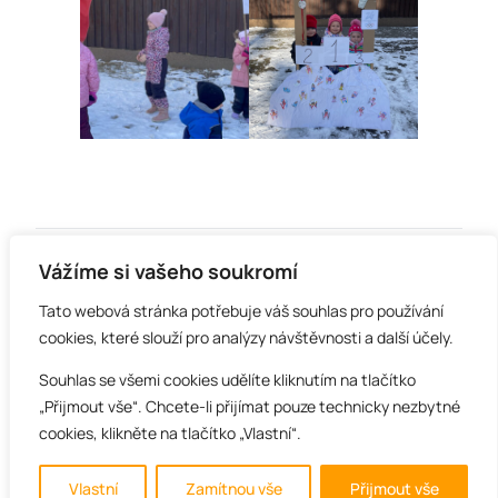
Vážíme si vašeho soukromí
Tato webová stránka potřebuje váš souhlas pro používání
cookies, které slouží pro analýzy návštěvnosti a další účely.
Město Kravaře
|
Základní škola Kravaře-Kouty
|
Souhlas se všemi cookies udělíte kliknutím na tlačítko
A+
Římskokatolická farnost Kravaře
„Přijmout vše“. Chcete-li přijímat pouze technicky nezbytné
cookies, klikněte na tlačítko „Vlastní“.
A
Vytvořeno
webtheory.cz
Vlastní
Zamítnou vše
Přijmout vše