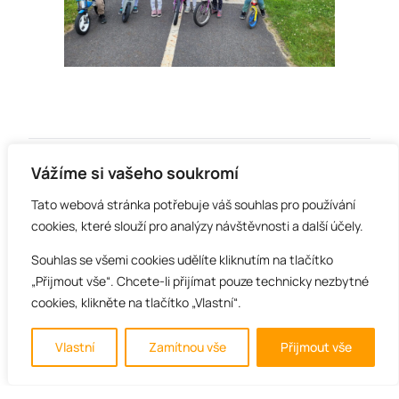
Vážíme si vašeho soukromí
Tato webová stránka potřebuje váš souhlas pro používání
cookies, které slouží pro analýzy návštěvnosti a další účely.
Souhlas se všemi cookies udělíte kliknutím na tlačítko
A+
„Přijmout vše“. Chcete-li přijímat pouze technicky nezbytné
cookies, klikněte na tlačítko „Vlastní“.
A
Město Kravaře
|
Základní škola Kravaře-Kouty
|
Vlastní
Zamítnou vše
Přijmout vše
A-
Římskokatolická farnost Kravaře